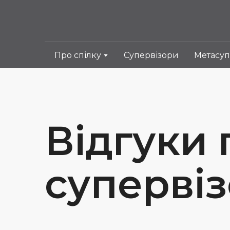
Про спілку
Супервізори
Метасуп
Відгуки
супервіз