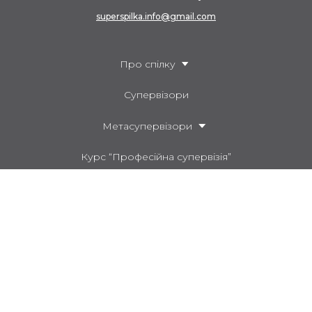
superspilka.info@gmail.com
Про спілку
Супервізори
Метасупервізори
Курс “Професійна супервізія”
Послуги, співпраця, партнерство
Продукти
Договір оферти
Політика приватності